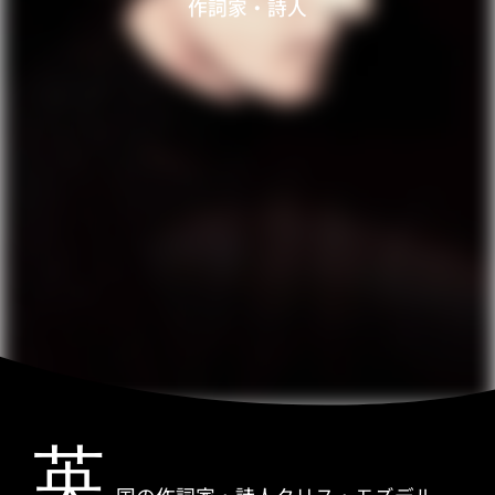
作詞家・詩人
英