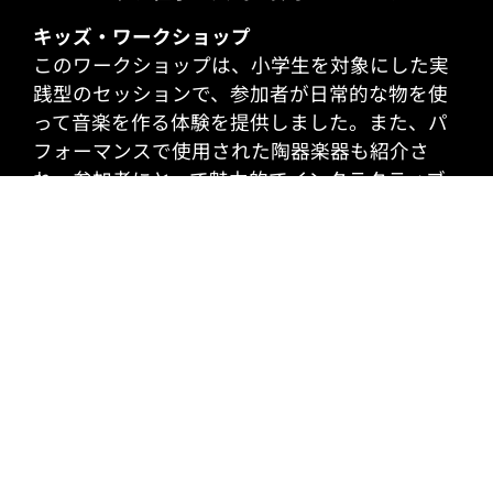
キッズ・ワークショップ
このワークショップは、小学生を対象にした実
践型のセッションで、参加者が日常的な物を使
って音楽を作る体験を提供しました。また、パ
フォーマンスで使用された陶器楽器も紹介さ
れ、参加者にとって魅力的でインタラクティブ
な学びの機会となりました。
陶芸楽器の展示
「量子」で使用された陶器楽器の専用展示が行
われ、ともに音楽と物理学の交差点を探求する
彫刻のコレクションも紹介されました。黒川 徹
は、在廊時間中に来場者と展示作品について議
論を交わしました。
トークセッション
講演者には、橋本幸士（科学アドバイザー・理