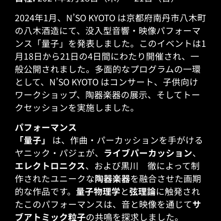
2024年1月、N’SO KYOTO は京都府南丹市八木町
の八木酒造にて、没入型音響・映像パフォーマ
ンス「量子」を発表しました。このイベントは1
月18日から21日の4日間にわたり開催され、一
般公開されました。多面的なプログラムの一環
として、N’SO KYOTO はコンサート、子供向け
ワークショップ、陶器楽器の展示、そしてトー
クセッションを実施しました。
パフォーマンス
「量子」
は、作曲・パーカッションを手がける
ヤニック・パジェが、
ライブパーカッション
、
エレクトロニクス
、および黒川 徹によって制
作されたユニークな
陶器楽器
を融合させた画期
的な作品です。
量子物理学
と
弦理論
に触発され
たこのパフォーマンスは、音と映像を通じて
サ
ブアトミック粒子
の共鳴を探求しました。